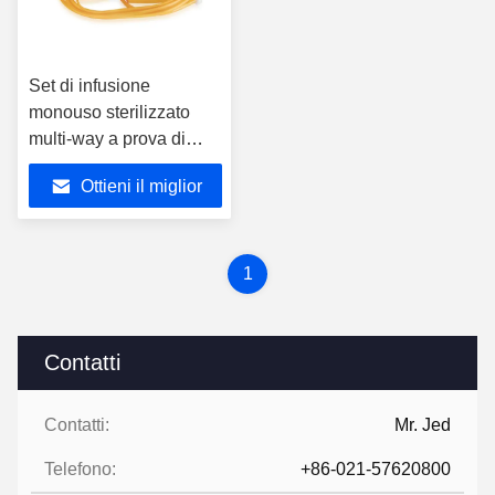
Set di infusione
monouso sterilizzato
multi-way a prova di
luce per uso medico
Ottieni il miglior
prezzo
1
Contatti
Contatti:
Mr. Jed
Telefono:
+86-021-57620800