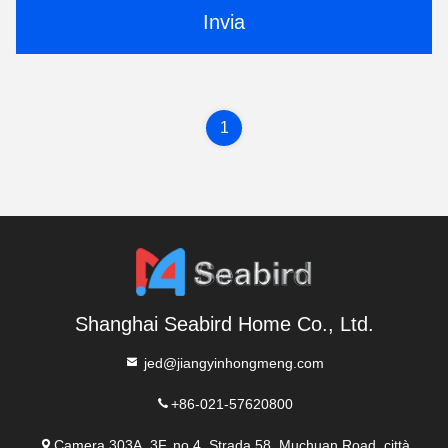
Invia
1
Shanghai Seabird Home Co., Ltd.
jed@jiangyinhongmeng.com
+86-021-57620800
Camera 303A, 3F, no.4, Strada 58, Muchuan Road, città