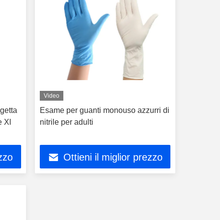
Video
 getta
Esame per guanti monouso azzurri di
e Xl
nitrile per adulti
ezzo
Ottieni il miglior prezzo