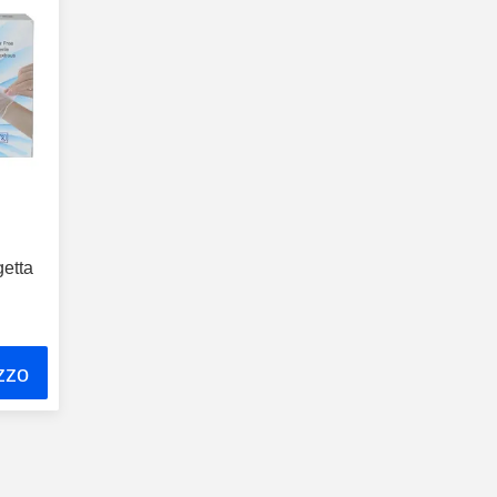
getta
ezzo