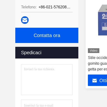
Telefono:
+86-021-57620800
Contatta ora
Video
Spedicaci
Stile occi
gomito guant
getta per e
Ott