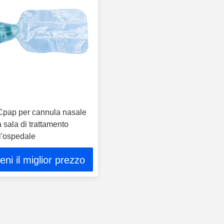
pap per cannula nasale
a sala di trattamento
l'ospedale
ieni il miglior prezzo