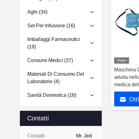
Aghi
(34)
Set Per Infusione
(16)
Imballaggi Farmaceutici
(19)
Consumi Medici
(37)
Video
Maschera C
Materiali Di Consumo Del
adulta nell
Laboratorio
(4)
medica del
Sanità Domestica
(16)
Ott
Contatti
Contatti:
Mr. Jed