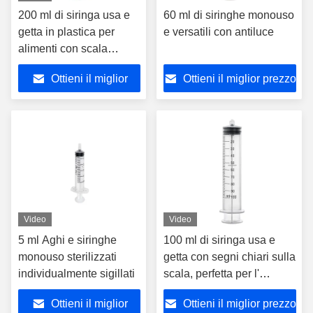
200 ml di siringa usa e
60 ml di siringhe monouso
getta in plastica per
e versatili con antiluce
alimenti con scala
precisa, perfetta per lo
Ottieni il miglior
Ottieni il miglior prezzo
stoccaggio e la
misurazione delle
prezzo
soluzioni
Video
Video
5 ml Aghi e siringhe
100 ml di siringa usa e
monouso sterilizzati
getta con segni chiari sulla
individualmente sigillati
scala, perfetta per l'
applicazione precisa di
Ottieni il miglior
Ottieni il miglior prezzo
profumi e inchiostri