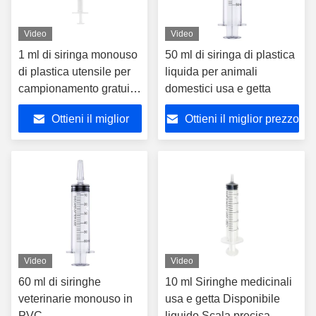
Video
Video
1 ml di siringa monouso
50 ml di siringa di plastica
di plastica utensile per
liquida per animali
campionamento gratuito
domestici usa e getta
per l'alimentazione degli
Ottieni il miglior
Ottieni il miglior prezzo
animali
prezzo
Video
Video
60 ml di siringhe
10 ml Siringhe medicinali
veterinarie monouso in
usa e getta Disponibile
PVC
liquido Scala precisa