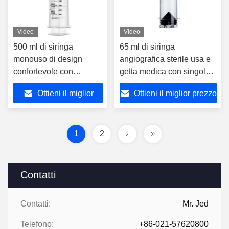
Video
Video
500 ml di siringa
65 ml di siringa
monouso di design
angiografica sterile usa e
confortevole con
getta medica con singolo/
pompaggio di gomma
doppio canale CT di
Ottieni il miglior
Ottieni il miglior prezzo
liscia per una
contrasto automatico
misurazione accurata
prezzo
del liquido
1
2
Contatti
Contatti:
Mr. Jed
Telefono:
+86-021-57620800