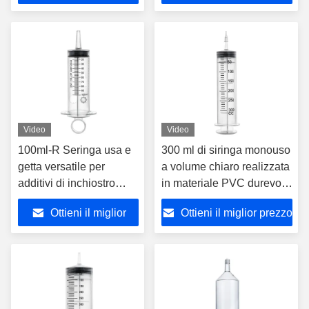
industriali
prezzo
Video
Video
100ml-R Seringa usa e
300 ml di siringa monouso
getta versatile per
a volume chiaro realizzata
additivi di inchiostro
in materiale PVC durevole
industriale profumi e
e sicuro, diffusa nei
Ottieni il miglior
Ottieni il miglior prezzo
altro disponibile in varie
laboratori scientifici
dimensioni per tutte le
prezzo
vostre esigenze