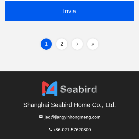
Invia
1
2
Shanghai Seabird Home Co., Ltd.
jed@jiangyinhongmeng.com
+86-021-57620800