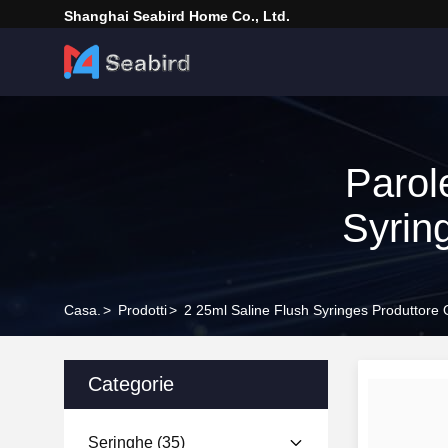
Shanghai Seabird Home Co., Ltd.
Parol
Syrin
Casa.
>
Prodotti
>
2 25ml Saline Flush Syringes Produttore 
Categorie
Seringhe
(35)